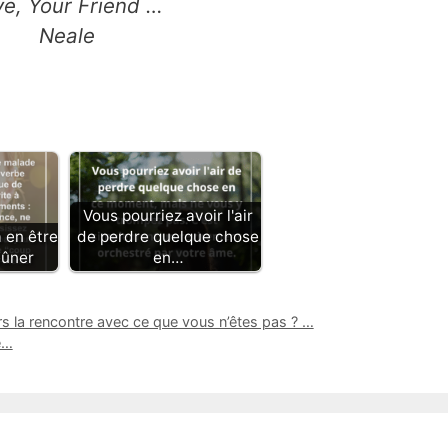
ve, Your Friend …
Neale
Vous pourriez avoir l'air
 en être
de perdre quelque chose
eûner
en…
 la rencontre avec ce que vous n’êtes pas ? …
e…