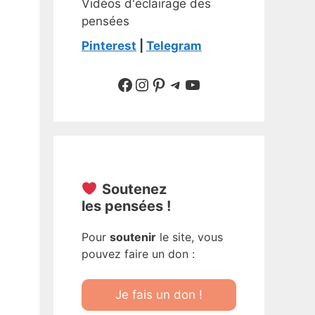
Vidéos d'éclairage des
pensées
Pinterest
|
Telegram
Suivre sur Facebook
Suivre sur Instagram
Pinterest
Sur Telegram
YouTube
Soutenez
les pensées !
Pour
soutenir
le site, vous
pouvez faire un don :
Je fais un don !