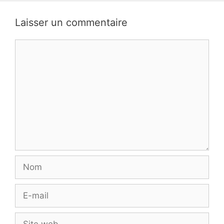
Laisser un commentaire
Commentaire
Nom
E-
mail
Site