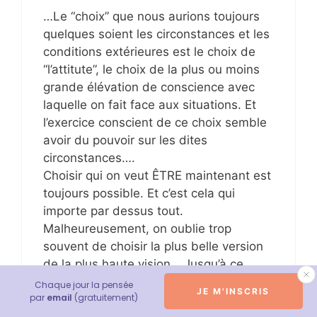
…Le “choix” que nous aurions toujours
quelques soient les circonstances et les
conditions extérieures est le choix de
“l’attitute”, le choix de la plus ou moins
grande élévation de conscience avec
laquelle on fait face aux situations. Et
l’exercice conscient de ce choix semble
avoir du pouvoir sur les dites
circonstances….
Choisir qui on veut ÊTRE maintenant est
toujours possible. Et c’est cela qui
importe par dessus tout.
Malheureusement, on oublie trop
souvent de choisir la plus belle version
de la plus haute vision….Jusqu’à ce
qu’on comprenne vraiment que c’est ça
Chaque jour la pensée
JE M'INSCRIS
par
email
(gratuitement)
qui est le plus important.