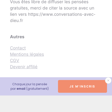
Vous êtes libre de diffuser les pensées
gratuites, merci de citer la source avec un
lien vers https://www.conversations-avec-
dieu.fr
Autres
Contact
Mentions légales
CGV
Devenir affilié
Chaque jour la pensée
JE M'INSCRIS
© 2026 Conversations avec Dieu - Neale Donald Walsch
par
email
(gratuitement)