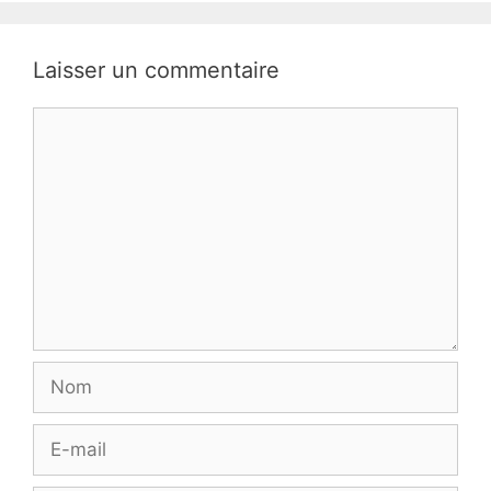
Laisser un commentaire
Commentaire
Nom
E-
mail