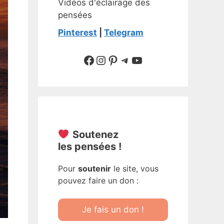
Vidéos d'éclairage des
pensées
Pinterest
|
Telegram
Suivre sur Facebook
Suivre sur Instagram
Pinterest
Sur Telegram
YouTube
Soutenez
les pensées !
Pour
soutenir
le site, vous
pouvez faire un don :
Je fais un don !