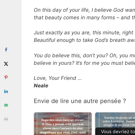
On this day of your life, I believe God w
that beauty comes in many forms – and t
Just exactly as you are, this minute, righ
Beautiful enough to
take God’s breath aw
You do believe this, don’t you? Oh, you 
believe in
yours? It’s for me you must bel
Love, Your Friend …
Neale
Envie de lire une autre pensée ?
Vous devriez to