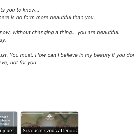
ants you to know…
here is no form
more beautiful than you.
t now, without
changing a thing… you are beautiful.
ay.
must. You must.
How can I believe in my beauty if you don
ieve, not for you…
ujours
Si vous ne vous attendez