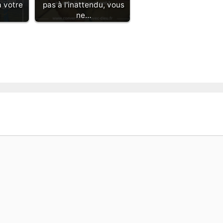
à votre
pas à l'inattendu, vous
ne…