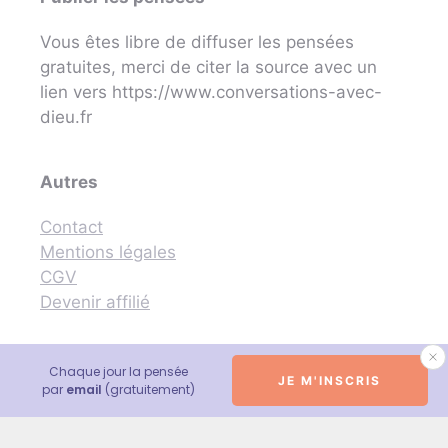
Vous êtes libre de diffuser les pensées
gratuites, merci de citer la source avec un
lien vers https://www.conversations-avec-
dieu.fr
Autres
Contact
Mentions légales
CGV
Devenir affilié
Chaque jour la pensée
JE M'INSCRIS
© 2026 Conversations avec Dieu - Neale Donald Walsch
par
email
(gratuitement)