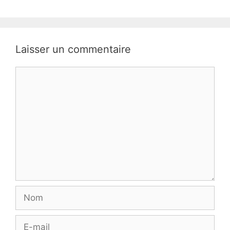
Laisser un commentaire
Commentaire
Nom
E-