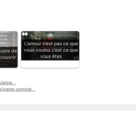
L’amour n’est pas ce que
vous voulez c’est ce que
juste de
vous êtes
couvrir
ienne ..
 Vivants compte ..