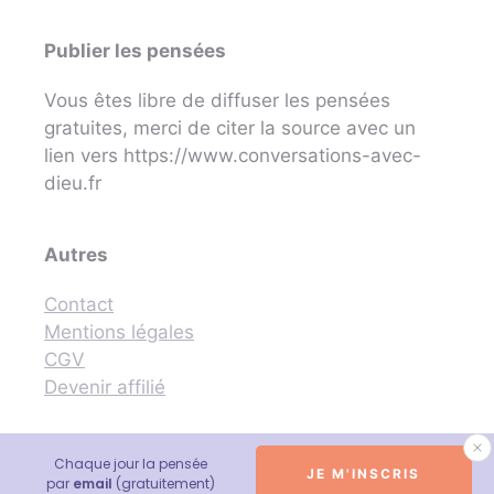
Publier les pensées
Vous êtes libre de diffuser les pensées
gratuites, merci de citer la source avec un
lien vers https://www.conversations-avec-
dieu.fr
Autres
Contact
Mentions légales
CGV
Devenir affilié
Chaque jour la pensée
JE M'INSCRIS
© 2026 Conversations avec Dieu - Neale Donald Walsch
par
email
(gratuitement)