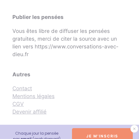
Publier les pensées
Vous êtes libre de diffuser les pensées
gratuites, merci de citer la source avec un
lien vers https://www.conversations-avec-
dieu.fr
Autres
Contact
Mentions légales
CGV
Devenir affilié
Chaque jour la pensée
JE M'INSCRIS
© 2026 Conversations avec Dieu - Neale Donald Walsch
par
email
(gratuitement)