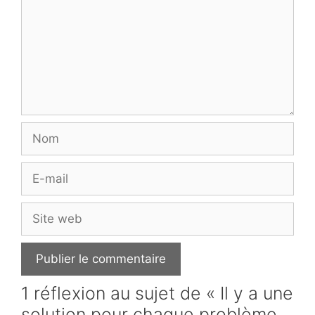
Nom
E-
mail
Site
web
1 réflexion au sujet de « Il y a une
solution pour chaque problème