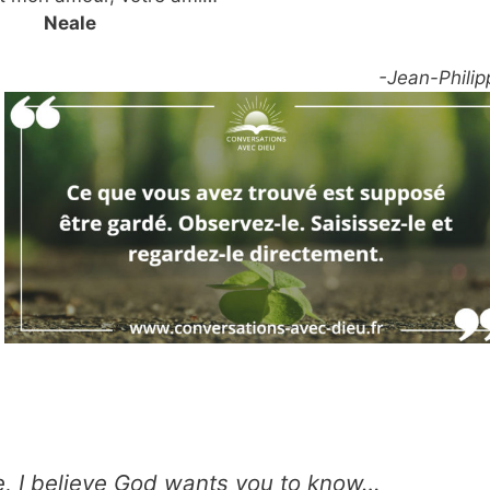
Neale
-Jean-Philip
fe, I believe God wants you to know…