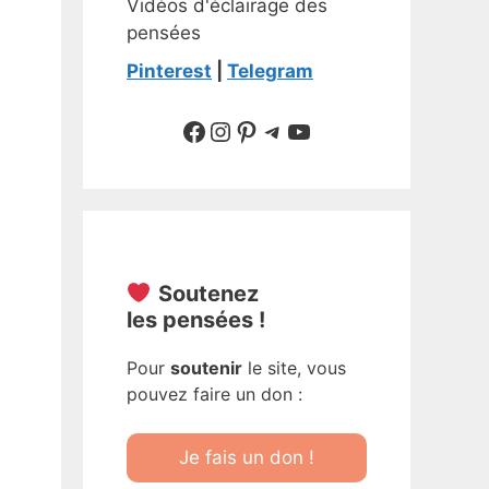
Vidéos d'éclairage des
pensées
Pinterest
|
Telegram
Suivre sur Facebook
Suivre sur Instagram
Pinterest
Sur Telegram
YouTube
Soutenez
les pensées !
Pour
soutenir
le site, vous
pouvez faire un don :
Je fais un don !