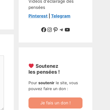
Vidéos d'éclairage des
pensées
Pinterest
|
Telegram
Suivre sur Facebook
Suivre sur Instagram
Pinterest
Sur Telegram
YouTube
Soutenez
les pensées !
Pour
soutenir
le site, vous
pouvez faire un don :
Je fais un don !