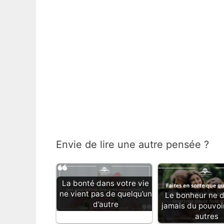
Envie de lire une autre pensée ?
La bonté dans votre vie
ne vient pas de quelqu’un
Le bonheur ne 
d’autre
jamais du pouvoir
autres