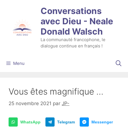
Aller
Conversations
au
contenu
avec Dieu - Neale
Donald Walsch
La communauté francophone, le
dialogue continue en français !
Menu
Vous êtes magnifique …
25 novembre 2021
par
JP-
WhatsApp
Telegram
Messenger