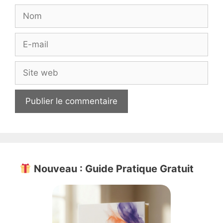
Nom
E-
mail
Site
web
Nouveau : Guide Pratique Gratuit