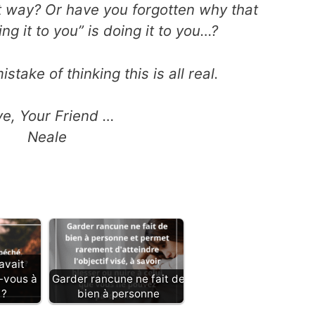
t way? Or have you forgotten why that
ng it to you” is doing it to you…?
take of thinking this is all real.
ve, Your Friend …
Neale
avait
-vous à
Garder rancune ne fait de
 ?
bien à personne