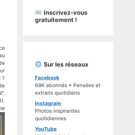
Inscrivez-vous
gratuitement !
ce
au
de
Sur les réseaux
eur
Facebook
e ?
68K abonnés • Pensées et
de
extraits quotidiens
l”.
).
Instagram
pe
Photos inspirantes
quotidiennes
YouTube