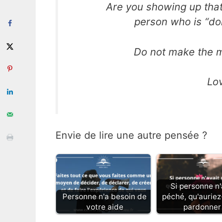
Are you showing up tha
person who is “doi
Do not make the mis
Lo
Envie de lire une autre pensée ?
Si personne n'
Personne n'a besoin de
péché, qu'auriez
votre aide
pardonner