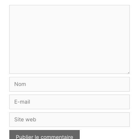
Commentaire
Nom
E-
mail
Site
web