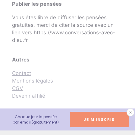
Publier les pensées
Vous êtes libre de diffuser les pensées
gratuites, merci de citer la source avec un
lien vers https://www.conversations-avec-
dieu.fr
Autres
Contact
Mentions légales
CGV
Devenir affilié
Chaque jour la pensée
JE M'INSCRIS
© 2026 Conversations avec Dieu - Neale Donald Walsch
par
email
(gratuitement)