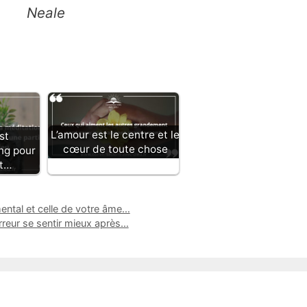
Neale
L’amour est le centre et le
st
cœur de toute chose
ng pour
it…
mental et celle de votre âme…
erreur se sentir mieux après…