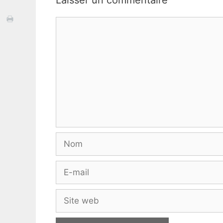
Laisser un commentaire
Commentaire
Nom
E-
mail
Site
web