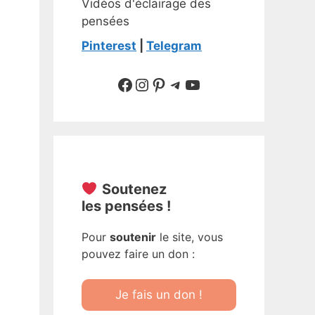
Vidéos d'éclairage des
pensées
Pinterest
|
Telegram
Suivre sur Facebook
Suivre sur Instagram
Pinterest
Sur Telegram
YouTube
Soutenez
les pensées !
Pour
soutenir
le site, vous
pouvez faire un don :
Je fais un don !