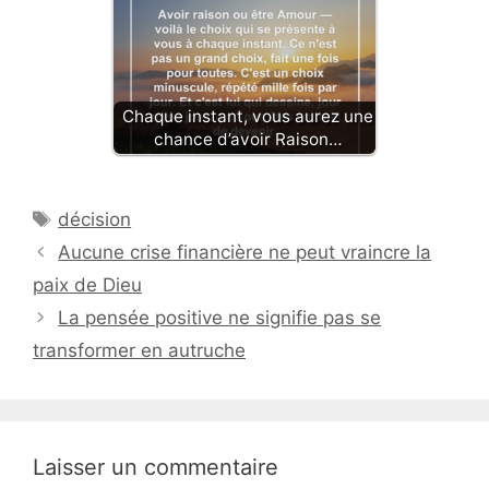
Chaque instant, vous aurez une
chance d’avoir Raison…
Étiquettes
décision
Aucune crise financière ne peut vraincre la
paix de Dieu
La pensée positive ne signifie pas se
transformer en autruche
Laisser un commentaire