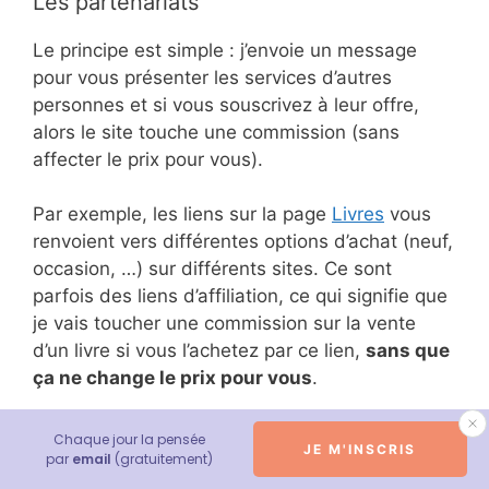
Les partenariats
Le principe est simple : j’envoie un message
pour vous présenter les services d’autres
personnes et si vous souscrivez à leur offre,
alors le site touche une commission (sans
affecter le prix pour vous).
Par exemple, les liens sur la page
Livres
vous
renvoient vers différentes options d’achat (neuf,
occasion, …) sur différents sites. Ce sont
parfois des liens d’affiliation, ce qui signifie que
je vais toucher une commission sur la vente
d’un livre si vous l’achetez par ce lien,
sans que
ça ne change le prix pour vous
.
Pour donner un ordre d’idée, le premier tome de
Chaque jour la pensée
JE M'INSCRIS
Conversations avec Dieu est vendu neuf aux
par
email
(gratuitement)
alentours de 8,30 euros, la commission serait