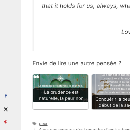
that it holds for us, always, wh
Lo
Envie de lire une autre pensée ?
La prudence est
naturelle, la peur non
Conquérir la peu
début de la s
Étiquettes
peur
Avoir des remords c’est regretter d’avoir atte