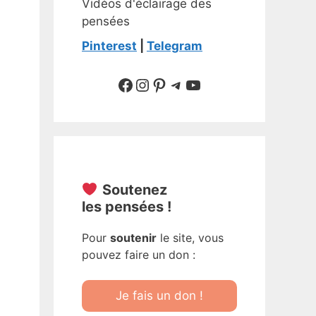
Vidéos d'éclairage des
pensées
Pinterest
|
Telegram
Suivre sur Facebook
Suivre sur Instagram
Pinterest
Sur Telegram
YouTube
Soutenez
les pensées !
Pour
soutenir
le site, vous
pouvez faire un don :
Je fais un don !