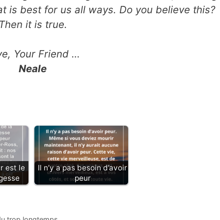
at is best for us all ways. Do you believe this?
Then it is true.
ve, Your Friend …
Neale
r est le
Il n’y a pas besoin d’avoir
agesse
peur
ndu trop longtemps