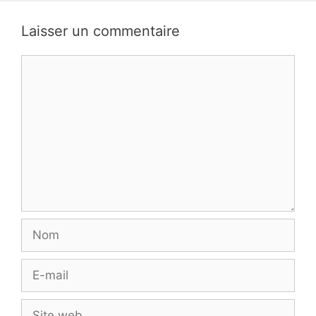
Laisser un commentaire
Commentaire
Nom
E-
mail
Site