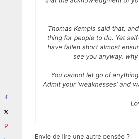
that the acknowledgment of your
Thomas Kempis said that, and 
thing for people to do. Yet sel
have fallen short almost ensur
see you anyway, why 
You cannot let go of anything 
Admit your ‘weaknesses’ and wa
Lo
Envie de lire une autre pensée ?