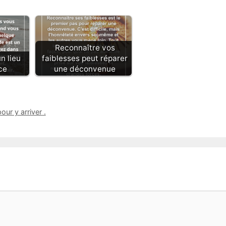
Reconnaître vos
n lieu
faiblesses peut réparer
ce
une déconvenue
our y arriver .