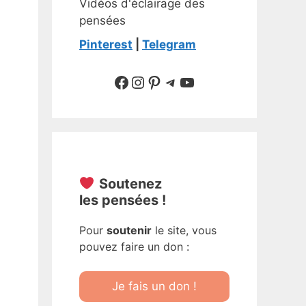
Vidéos d'éclairage des
pensées
Pinterest
|
Telegram
Suivre sur Facebook
Suivre sur Instagram
Pinterest
Sur Telegram
YouTube
Soutenez
les pensées !
Pour
soutenir
le site, vous
pouvez faire un don :
Je fais un don !