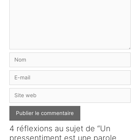
Nom
E-
mail
Site
web
4 réflexions au sujet de “Un
pressentiment est une parole