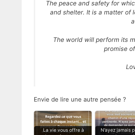
The peace and safety for which
and shelter. It is a matter of
a
The world will perform its m
promise of
Lo
Envie de lire une autre pensée ?
La vie vous offre à
N’ayez jamais 