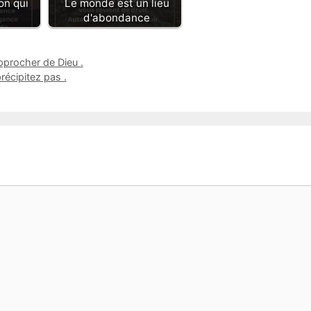
on qui
Le monde est un lieu
d'abondance
pprocher de Dieu .
écipitez pas .