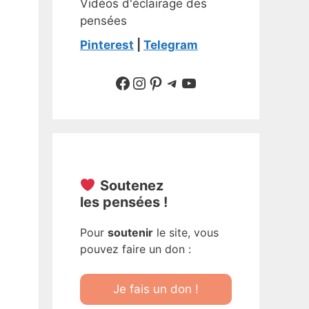
Vidéos d'éclairage des
pensées
Pinterest
|
Telegram
Suivre sur Facebook
Suivre sur Instagram
Pinterest
Sur Telegram
YouTube
Soutenez
les pensées !
Pour
soutenir
le site, vous
pouvez faire un don :
Je fais un don !