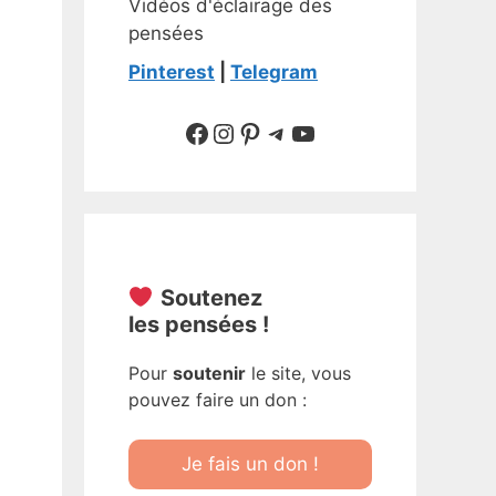
Vidéos d'éclairage des
pensées
Pinterest
|
Telegram
Suivre sur Facebook
Suivre sur Instagram
Pinterest
Sur Telegram
YouTube
Soutenez
les pensées !
Pour
soutenir
le site, vous
pouvez faire un don :
Je fais un don !