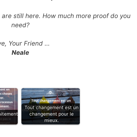
are still here. How much more proof do you
need?
ve, Your Friend …
Neale
Tout changement est un
aitement
changement pour le
mieux.