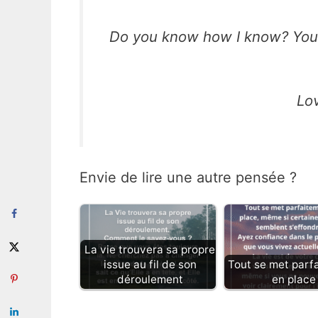
Do you know how I know? You 
Lo
Envie de lire une autre pensée ?
La vie trouvera sa propre
issue au fil de son
Tout se met parf
déroulement
en place