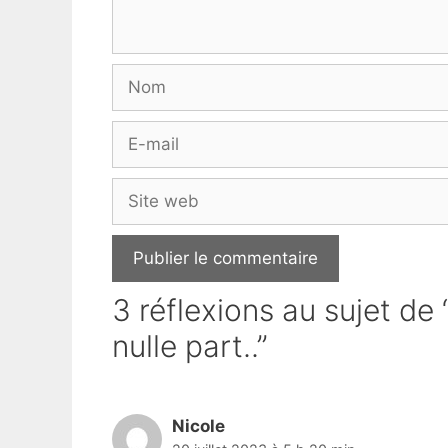
Nom
E-
mail
Site
web
3 réflexions au sujet d
nulle part..”
Nicole