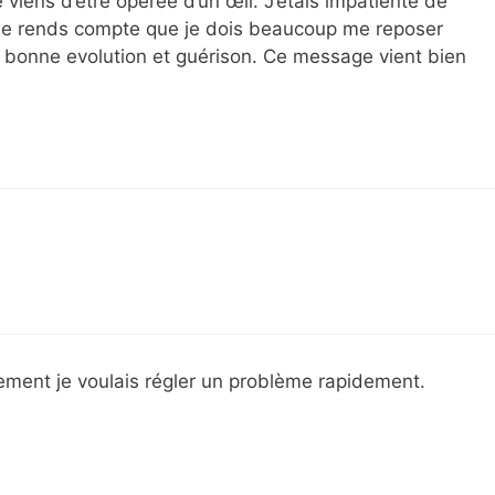
iens d’être opérée d’un œil. J’étais impatiente de
 me rends compte que je dois beaucoup me reposer
la bonne evolution et guérison. Ce message vient bien
vement je voulais régler un problème rapidement.