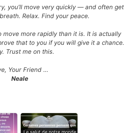
rry, you’ll move very quickly — and often get
breath. Relax. Find your peace.
 move more rapidly than it is. It is actually
prove that to you if you will give it a chance.
y. Trust me on this.
ve, Your Friend …
Neale
Le salut de notre monde