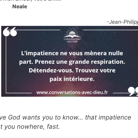
Neale
-Jean-Philip
lieve God wants you to know… that impatience
et you nowhere, fast.