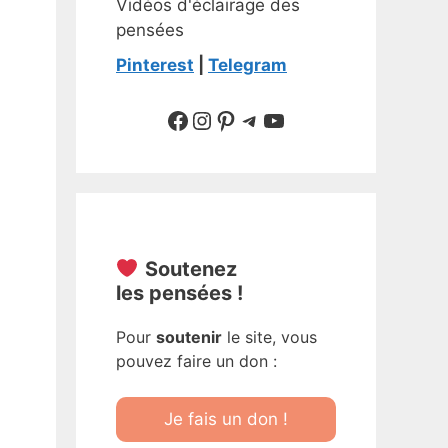
Vidéos d'éclairage des
pensées
Pinterest
|
Telegram
Suivre sur Facebook
Suivre sur Instagram
Pinterest
Sur Telegram
YouTube
Soutenez
les pensées !
Pour
soutenir
le site, vous
pouvez faire un don :
Je fais un don !