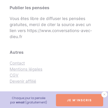
Publier les pensées
Vous êtes libre de diffuser les pensées
gratuites, merci de citer la source avec un
lien vers https://www.conversations-avec-
dieu.fr
Autres
Contact
Mentions légales
CGV
Devenir affilié
Chaque jour la pensée
JE M'INSCRIS
© 2026 Conversations avec Dieu - Neale Donald Walsch
par
email
(gratuitement)