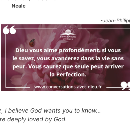
Neale
-Jean-Philip
fe, I believe God wants you to know…
are deeply loved by God.