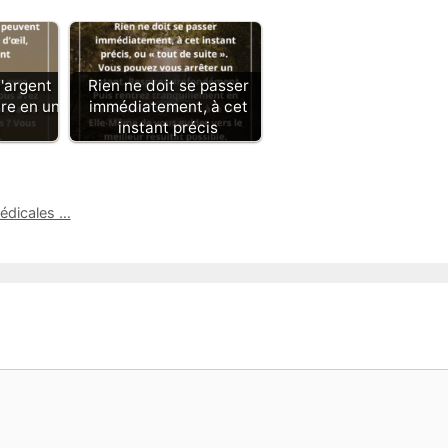
'argent
Rien ne doit se passer
re en un
immédiatement, à cet
instant précis
médicales …