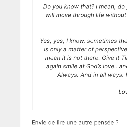
Do you know that? I mean, do 
will move through life withou
Yes, yes, I know, sometimes the
is only a matter of perspectiv
mean it is not
there. Give it T
again smile at God’s love…an
Always. And in all ways.
Lo
Envie de lire une autre pensée ?