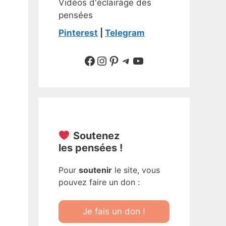
Vidéos d'éclairage des
pensées
Pinterest
|
Telegram
Suivre sur Facebook
Suivre sur Instagram
Pinterest
Sur Telegram
YouTube
Soutenez
les pensées !
Pour
soutenir
le site, vous
pouvez faire un don :
Je fais un don !