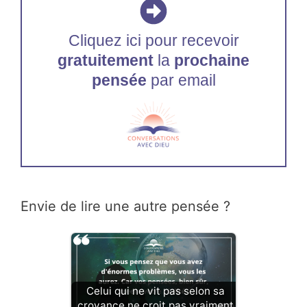
Cliquez ici pour recevoir
gratuitement
la
prochaine
pensée
par email
Envie de lire une autre pensée ?
Celui qui ne vit pas selon sa
croyance ne croit pas vraiment