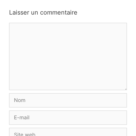
Laisser un commentaire
Commentaire
Nom
E-
mail
Site