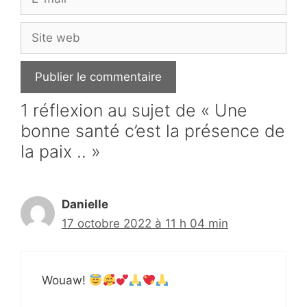
mail
Site
web
1 réflexion au sujet de « Une
bonne santé c’est la présence de
la paix .. »
Danielle
17 octobre 2022 à 11 h 04 min
Wouaw!