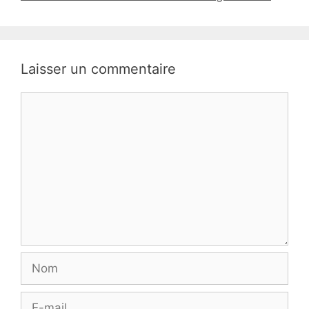
Laisser un commentaire
Commentaire
Nom
E-