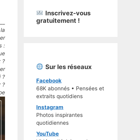
Inscrivez-vous
gratuitement !
__
la
er
 :
ue
 ?
Sur les réseaux
der
 ?
Facebook
 ?
68K abonnés • Pensées et
pe
extraits quotidiens
Instagram
Photos inspirantes
quotidiennes
YouTube