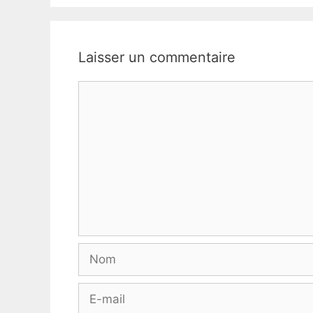
Laisser un commentaire
Commentaire
Nom
E-
mail