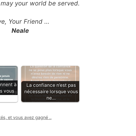
, may your world be served.
ve, Your Friend …
Neale
ennent à
La confiance n’est pas
rs vous
nécessaire lorsque vous
ne…
tés, et vous avez gagné ..