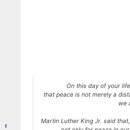
On this day of your li
that peace is not merely a dis
we a
Martin Luther King Jr. said tha
not only for peace in our