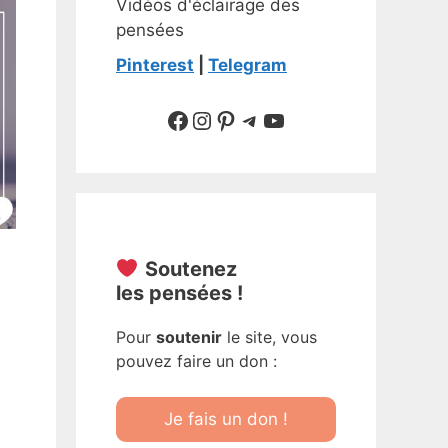
Vidéos d'éclairage des
pensées
Pinterest
|
Telegram
Suivre sur Facebook
Suivre sur Instagram
Pinterest
Sur Telegram
YouTube
Soutenez
les pensées !
Pour
soutenir
le site, vous
pouvez faire un don :
Je fais un don !