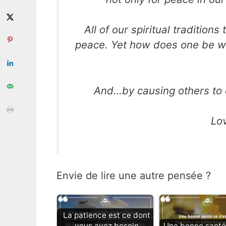
All of our spiritual traditio
peace. Yet how does one be wh
And…by causing others to 
Lo
Envie de lire une autre pensée ?
La patience est ce dont
vous avez besoin
Une bonne santé 