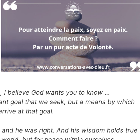
fe, I believe God wants you to know …
tant goal that we seek, but a means by which
rrive at that goal.
t, and he was right. And his wisdom holds true
 world, but for peace within ourselves.