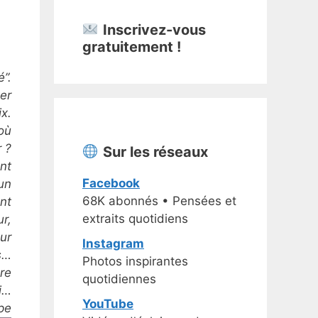
Inscrivez-vous
gratuitement !
é”.
ter
ix.
où
 ?
Sur les réseaux
nt
Facebook
’un
68K abonnés • Pensées et
nt
extraits quotidiens
r,
ur
Instagram
s…
Photos inspirantes
re
quotidiennes
i…
YouTube
pe