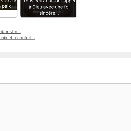
Tous ceux qui font appel
 paix
à Dieu avec une foi
sincère…
ebooster ..
ix et réconfort ..