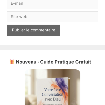
E-
mail
Site
web
Nouveau : Guide Pratique Gratuit