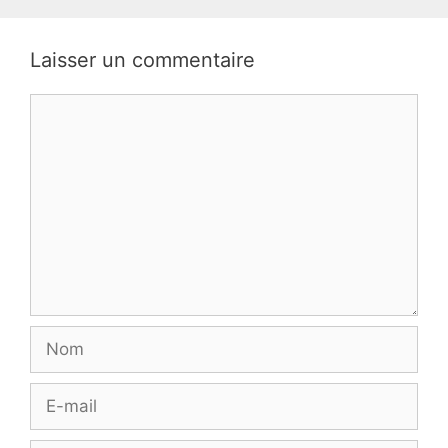
Laisser un commentaire
Commentaire
Nom
E-
mail