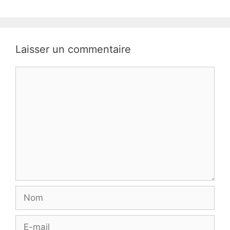
Laisser un commentaire
Commentaire
Nom
E-