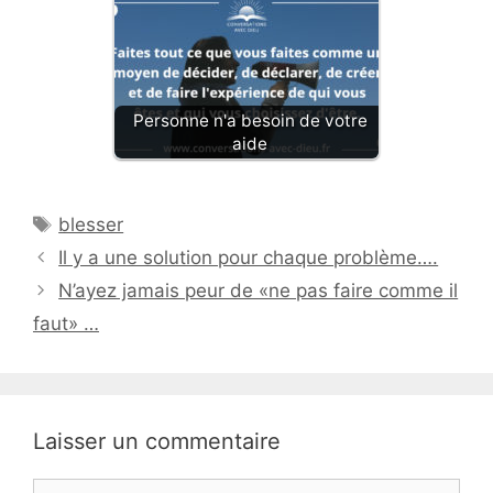
Personne n'a besoin de votre
aide
Étiquettes
blesser
Il y a une solution pour chaque problème….
N’ayez jamais peur de «ne pas faire comme il
faut» …
Laisser un commentaire
Commentaire