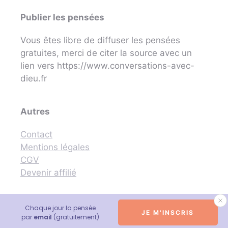
Publier les pensées
Vous êtes libre de diffuser les pensées
gratuites, merci de citer la source avec un
lien vers https://www.conversations-avec-
dieu.fr
Autres
Contact
Mentions légales
CGV
Devenir affilié
Chaque jour la pensée
JE M'INSCRIS
© 2026 Conversations avec Dieu - Neale Donald Walsch
par
email
(gratuitement)