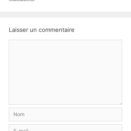
Laisser un commentaire
Commentaire
Nom
E-