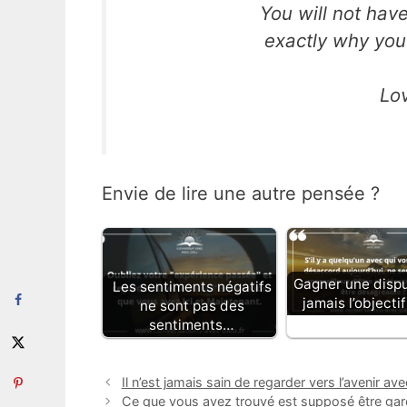
You will not hav
exactly why you
Lo
Envie de lire une autre pensée ?
Gagner une dispu
Les sentiments négatifs
jamais l’objecti
ne sont pas des
sentiments…
Il n’est jamais sain de regarder vers l’avenir av
Ce que vous avez trouvé est supposé être ga