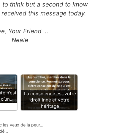
e to think but a second to know
 received this message today.
ve, Your Friend …
Neale
te n’est
La conscience est votre
f d’un…
droit inné et votre
héritage
ec les yeux de la peur…
rdé…