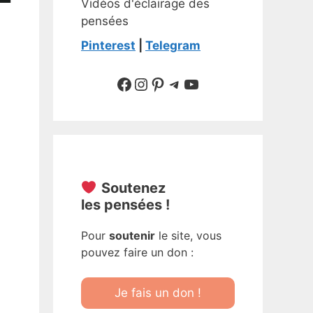
Vidéos d'éclairage des
pensées
Pinterest
|
Telegram
Suivre sur Facebook
Suivre sur Instagram
Pinterest
Sur Telegram
YouTube
Soutenez
les pensées !
Pour
soutenir
le site, vous
pouvez faire un don :
Je fais un don !