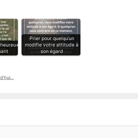
Prier pour quelqu’un
 heureux
modifie votre attitude à
nant
son égard
rd’hui…