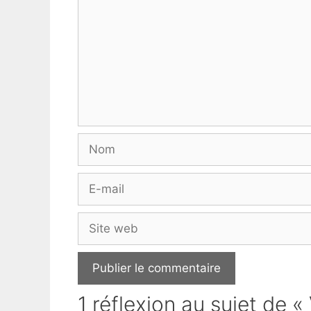
Nom
E-
mail
Site
web
1 réflexion au sujet de 