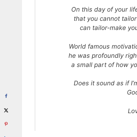
On this day of your li
that you cannot tailor
can tailor-make your
World famous motivatio
he was profoundly righ
a small part of how yo
Does it sound as if I’
Goo
Lo