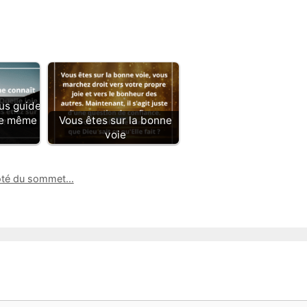
us guide
 le même
Vous êtes sur la bonne
voie
côté du sommet…