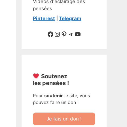
Vidéos d'éclairage des
pensées
Pinterest
|
Telegram
Suivre sur Facebook
Suivre sur Instagram
Pinterest
Sur Telegram
YouTube
Soutenez
les pensées !
Pour
soutenir
le site, vous
pouvez faire un don :
Je fais un don !