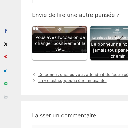
Envie de lire une autre pensée ?
Vous avez l'occasion de
changer positivement la
Le bonheur ne no
vie…
jamais tous par
chemin
De bonnes choses vous attendent de l’autre 
La vie est supposée être amusante.
Laisser un commentaire