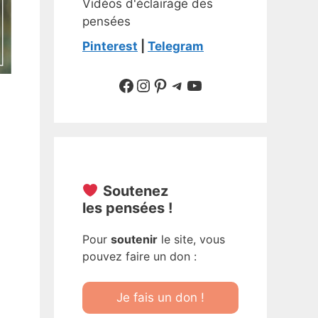
Vidéos d'éclairage des
pensées
Pinterest
|
Telegram
Suivre sur Facebook
Suivre sur Instagram
Pinterest
Sur Telegram
YouTube
Soutenez
les pensées !
Pour
soutenir
le site, vous
pouvez faire un don :
Je fais un don !