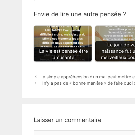
Envie de lire une autre pensée ?
Le jour de v
La vie est censée être
naissance fut u
amusante
merveilleux pou
La simple appréhension d’un mal peut mettre 
Il n’y a pas de « bonne manière » de faire quoi 
Laisser un commentaire
Commentaire