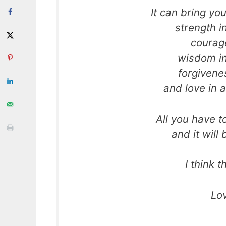
It can bring yo
strength 
courag
wisdom in
forgivene
and love in a
All you have to
and it will 
I think t
Lo