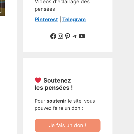
Vidéos d'éclairage des
pensées
Pinterest
|
Telegram
Suivre sur Facebook
Suivre sur Instagram
Pinterest
Sur Telegram
YouTube
Soutenez
les pensées !
Pour
soutenir
le site, vous
pouvez faire un don :
Je fais un don !