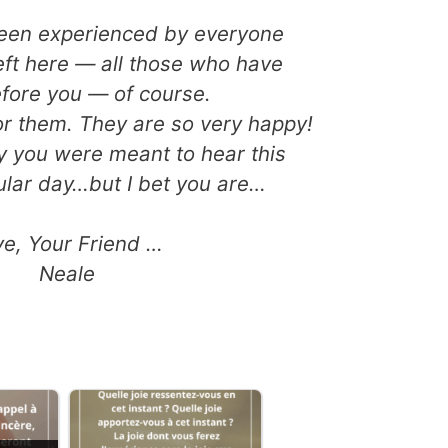
been experienced by everyone
eft here — all those who have
fore you — of course.
or them. They are so very happy!
y you were meant to hear this
cular day…but I bet you are…
ve, Your Friend …
Neale