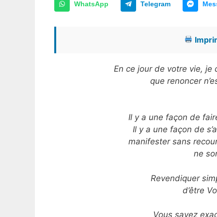
WhatsApp
Telegram
Mes
Imprim
En ce jour de votre vie, j
que renoncer n’es
Il y a une façon de fai
Il y a une façon de s’
manifester sans recour
ne so
Revendiquer simp
d’être V
Vous savez exac