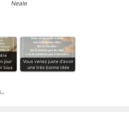
Neale
otre
n jour
Vous venez juste d’avoir
r tous
une très bonne idée
ni…