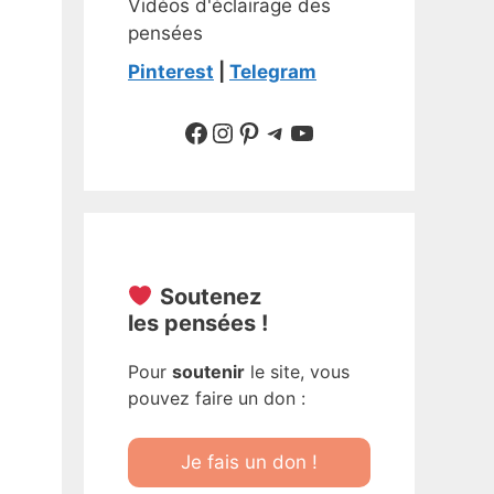
Vidéos d'éclairage des
pensées
Pinterest
|
Telegram
Suivre sur Facebook
Suivre sur Instagram
Pinterest
Sur Telegram
YouTube
Soutenez
les pensées !
Pour
soutenir
le site, vous
pouvez faire un don :
Je fais un don !