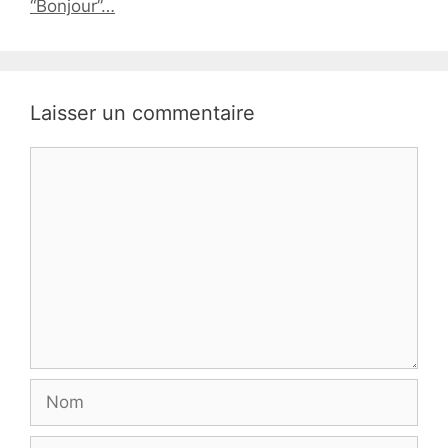
“Bonjour”…
Laisser un commentaire
Commentaire
Nom
E-