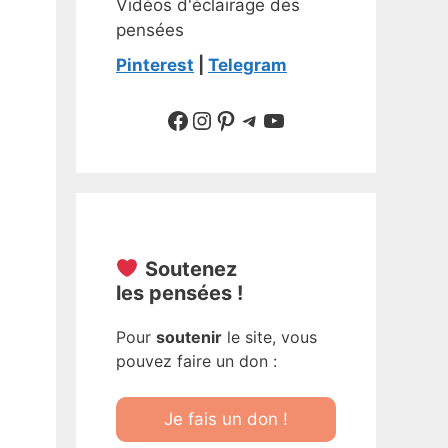
Vidéos d'éclairage des
pensées
Pinterest
|
Telegram
Suivre sur Facebook
Suivre sur Instagram
Pinterest
Sur Telegram
YouTube
Soutenez
les pensées !
Pour
soutenir
le site, vous
pouvez faire un don :
Je fais un don !