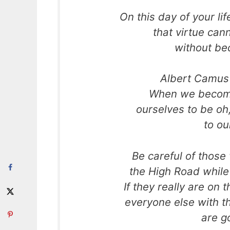
On this day of your li
that virtue cann
without bec
Albert Camus 
When we become
ourselves to be o
to ou
Be careful of thos
the High Road while
If they really are on 
everyone else with th
are g