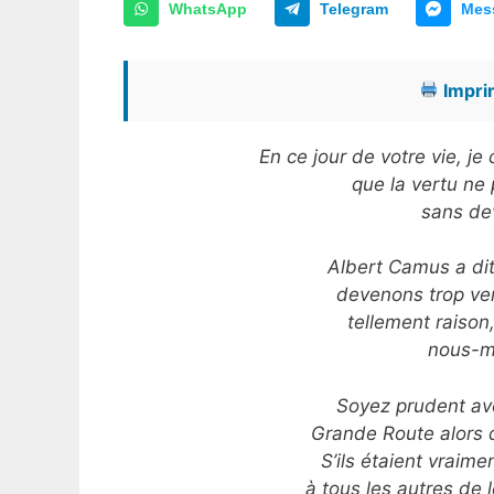
WhatsApp
Telegram
Mes
Imprim
En ce jour de votre vie, j
que la vertu ne 
sans dev
Albert Camus a dit
devenons trop ve
tellement raiso
nous-mê
Soyez prudent ave
Grande Route alors q
S’ils étaient vraime
à tous les autres de