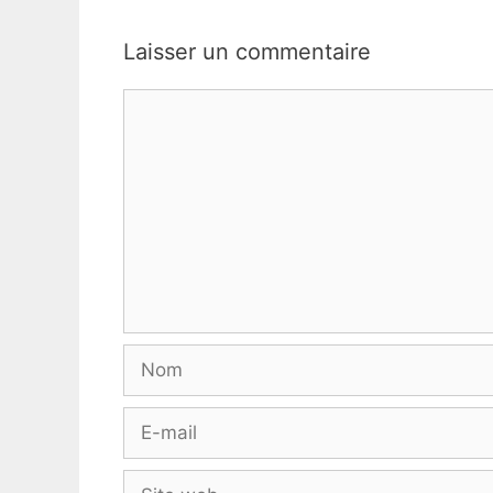
Laisser un commentaire
Commentaire
Nom
E-
mail
Site