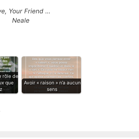
ve, Your Friend …
Neale
e rôle de
ux que
Avoir « raison » n’a aucun
z
sens
…