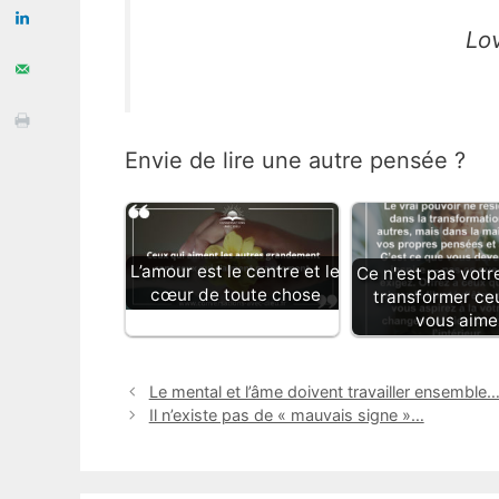
Lo
Envie de lire une autre pensée ?
L’amour est le centre et le
Ce n'est pas votr
cœur de toute chose
transformer ce
vous aime
Le mental et l’âme doivent travailler ensemble
Il n’existe pas de « mauvais signe »…