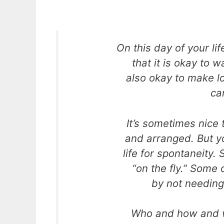
On this day of your li
that it is okay to w
also okay to make lo
ca
It’s sometimes nice 
and arranged. But y
life for spontaneity
“on the fly.” Some
by not needing
Who and how and 