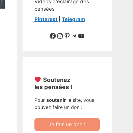
Vidéos d'éclairage des
pensées
Pinterest
|
Telegram
Suivre sur Facebook
Suivre sur Instagram
Pinterest
Sur Telegram
YouTube
Soutenez
les pensées !
Pour
soutenir
le site, vous
pouvez faire un don :
Je fais un don !