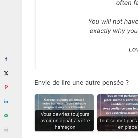
often fa
You will not hav
exactly why you
Lo
Envie de lire une autre pensée ?
Vous devriez toujours
avoir un appât à votre
Tout se met parf
hameçon
en place