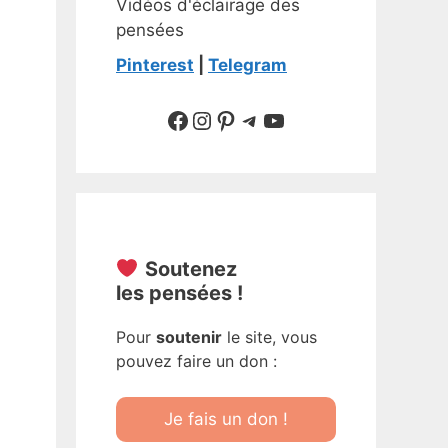
Vidéos d'éclairage des
pensées
Pinterest
|
Telegram
Suivre sur Facebook
Suivre sur Instagram
Pinterest
Sur Telegram
YouTube
Soutenez
les pensées !
Pour
soutenir
le site, vous
pouvez faire un don :
Je fais un don !