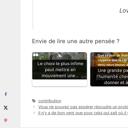
Lo
Envie de lire une autre pensée ?
Le choix le plus infime
peut mettre en
Une grande pa
mouvement une…
l’humanité che
donner et 
Étiquettes
contribution
Vous ne pouvez pas espérer résoudre un prob
Il n’y a de bon vent que pour celui qui sait où il