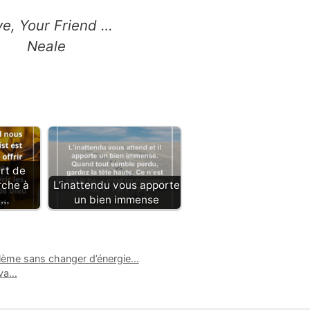
ve, Your Friend …
Neale
rt de
rche à
L’inattendu vous apporte
à…
un bien immense
lème sans changer d’énergie…
 va…