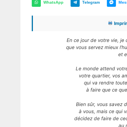
WhatsApp
Telegram
Mes
Imprim
En ce jour de votre vie, j
que vous servez mieux l’hu
et e
Le monde attend votre c
votre quartier, vos a
qui va rendre toutes
à faire que ce qu
Bien sûr, vous savez dé
à vous, mais ce qui v
décidez de faire de cec
au 