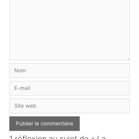
Nom
E-
mail
Site
web
1 réflexion au sujet de « La