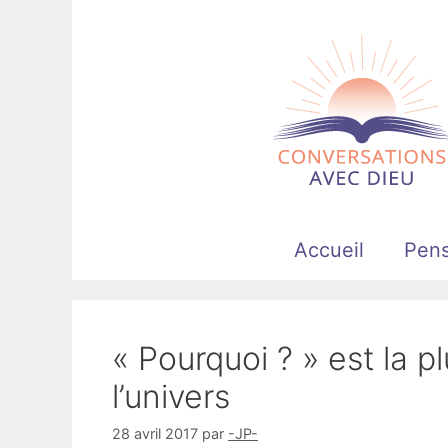
Aller
au
contenu
Accueil
Pen
« Pourquoi ? » est la p
l’univers
28 avril 2017
par
-JP-