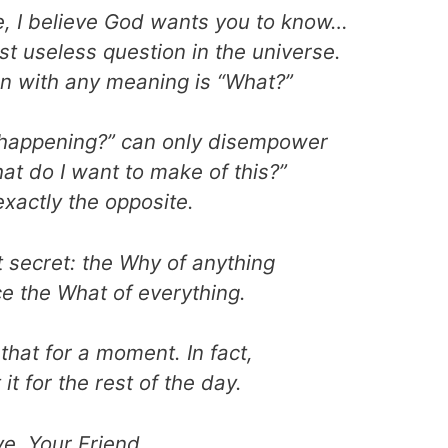
fe, I believe God wants you to know…
st useless question in the universe.
on with any meaning is “What?”
 happening?” can only disempower
at do I want to make of this?”
xactly the opposite.
t secret: the Why of anything
ce the What of everything.
that for a moment. In fact,
it for the rest of the day.
ve, Your Friend …