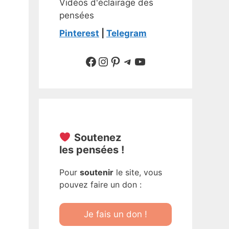
Vidéos d'éclairage des
pensées
Pinterest
|
Telegram
Suivre sur Facebook
Suivre sur Instagram
Pinterest
Sur Telegram
YouTube
Soutenez
les pensées !
Pour
soutenir
le site, vous
pouvez faire un don :
Je fais un don !