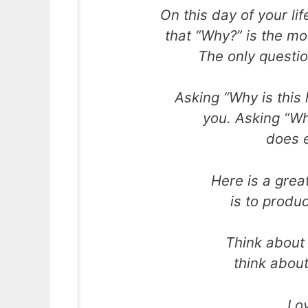
On this day of your li
that “Why?” is the mo
The only questi
Asking “Why is this
you. Asking “Wh
does e
Here is a grea
is to produ
Think about 
think about 
Lo